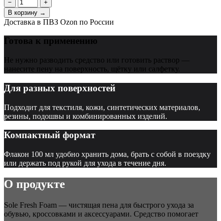
−
+
В корзину →
Доставка в ПВЗ Ozon по России
Готова к применению
Не нужно разводить средство или готовить раствор —
нанесите пену на поверхность, щётку или салфетку.
Для разных поверхностей
Подходит для текстиля, кожи, синтетических материалов,
резины, подошвы и комбинированных изделий.
Компактный формат
Флакон 100 мл удобно хранить дома, брать с собой в поездку
или держать под рукой для ухода в течение дня.
О продукте
Sole Fresh Foam — чистящая пена для быстрого ухода за
обувью, кроссовками и аксессуарами. Средство помогает