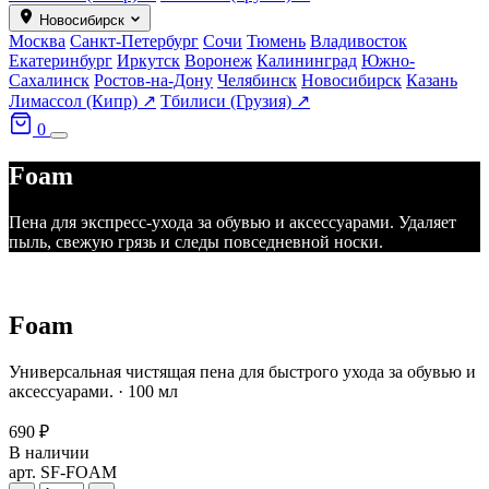
Новосибирск
Москва
Санкт-Петербург
Сочи
Тюмень
Владивосток
Екатеринбург
Иркутск
Воронеж
Калининград
Южно-
Сахалинск
Ростов-на-Дону
Челябинск
Новосибирск
Казань
Лимассол (Кипр) ↗
Тбилиси (Грузия) ↗
0
Foam
Пена для экспресс-ухода за обувью и аксессуарами. Удаляет
пыль, свежую грязь и следы повседневной носки.
Foam
Универсальная чистящая пена для быстрого ухода за обувью и
аксессуарами. · 100 мл
690 ₽
В наличии
арт. SF-FOAM