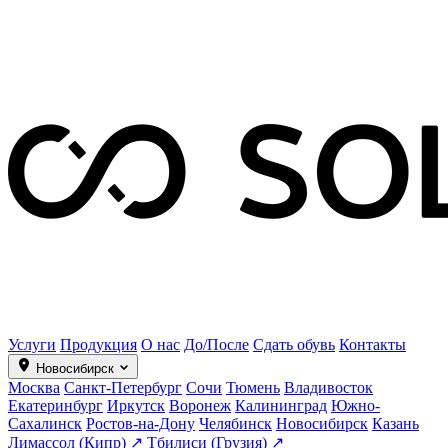
Услуги
Продукция
О нас
До/После
Сдать обувь
Контакты
Новосибирск
Москва
Санкт-Петербург
Сочи
Тюмень
Владивосток
Екатеринбург
Иркутск
Воронеж
Калининград
Южно-
Сахалинск
Ростов-на-Дону
Челябинск
Новосибирск
Казань
Лимассол (Кипр) ↗
Тбилиси (Грузия) ↗