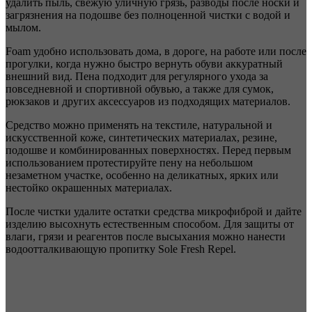
удалить пыль, свежую уличную грязь, разводы после носки и
загрязнения на подошве без полноценной чистки с водой и
мылом.
Foam удобно использовать дома, в дороге, на работе или после
прогулки, когда нужно быстро вернуть обуви аккуратный
внешний вид. Пена подходит для регулярного ухода за
повседневной и спортивной обувью, а также для сумок,
рюкзаков и других аксессуаров из подходящих материалов.
Средство можно применять на текстиле, натуральной и
искусственной коже, синтетических материалах, резине,
подошве и комбинированных поверхностях. Перед первым
использованием протестируйте пену на небольшом
незаметном участке, особенно на деликатных, ярких или
нестойко окрашенных материалах.
После чистки удалите остатки средства микрофиброй и дайте
изделию высохнуть естественным способом. Для защиты от
влаги, грязи и реагентов после высыхания можно нанести
водоотталкивающую пропитку Sole Fresh Repel.