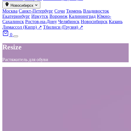
Новосибирск
Москва
Санкт-Петербург
Сочи
Тюмень
Владивосток
Екатеринбург
Иркутск
Воронеж
Калининград
Южно-
Сахалинск
Ростов-на-Дону
Челябинск
Новосибирск
Казань
Лимассол (Кипр) ↗
Тбилиси (Грузия) ↗
0
Resize
Растяжитель для обуви