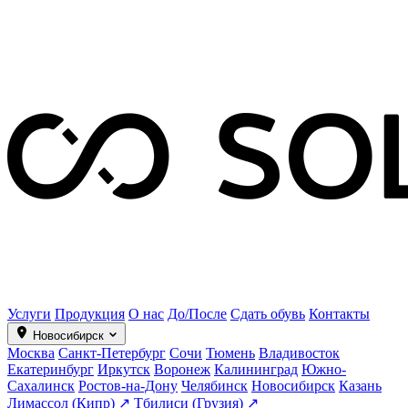
Услуги
Продукция
О нас
До/После
Сдать обувь
Контакты
Новосибирск
Москва
Санкт-Петербург
Сочи
Тюмень
Владивосток
Екатеринбург
Иркутск
Воронеж
Калининград
Южно-
Сахалинск
Ростов-на-Дону
Челябинск
Новосибирск
Казань
Лимассол (Кипр) ↗
Тбилиси (Грузия) ↗