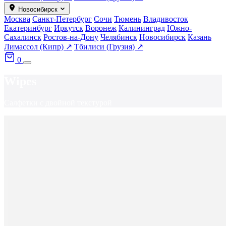
Новосибирск
Москва
Санкт-Петербург
Сочи
Тюмень
Владивосток
Екатеринбург
Иркутск
Воронеж
Калининград
Южно-
Сахалинск
Ростов-на-Дону
Челябинск
Новосибирск
Казань
Лимассол (Кипр) ↗
Тбилиси (Грузия) ↗
0
Wipes
Салфетки с двойной текстурой