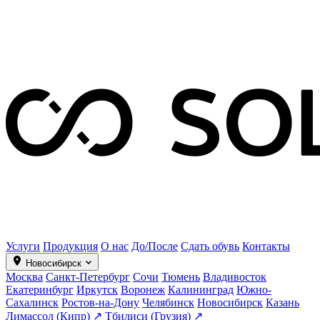
Услуги
Продукция
О нас
До/После
Сдать обувь
Контакты
Новосибирск
Москва
Санкт-Петербург
Сочи
Тюмень
Владивосток
Екатеринбург
Иркутск
Воронеж
Калининград
Южно-
Сахалинск
Ростов-на-Дону
Челябинск
Новосибирск
Казань
Лимассол (Кипр) ↗
Тбилиси (Грузия) ↗